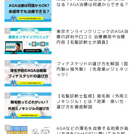
なる？AGA治療は何歳からできる？
6
東京オンラインクリニックのAGA治
療の評判や口コミ 治療費用や治療
内容【毛髪診断士が調査】
7
フィナステリドの選び方を解説（国
内製or海外製）（先発薬orジェネリ
ック）
8
【毛髪診断士監修】発毛剤（外用ミ
ノキシジル）とは？効果・使い方・
選び方を徹底解説
9
AGAなどの薄毛を改善する効果が高
い方法をChatGPTに聞いてみた結