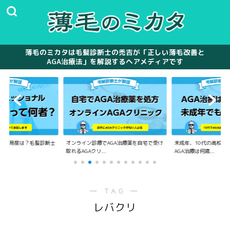
薄毛のミカタは毛髪診断士の禿吉が「正しい薄毛改善と
AGA治療法」を解説するヘアメディアです
の難易度は？毛髪診断士
オンライン診療でAGA治療薬を自宅で受け
未成年、10代の高校生
.
取れるAGAクリ...
AGA治療は何歳...
― TAG ―
レバクリ