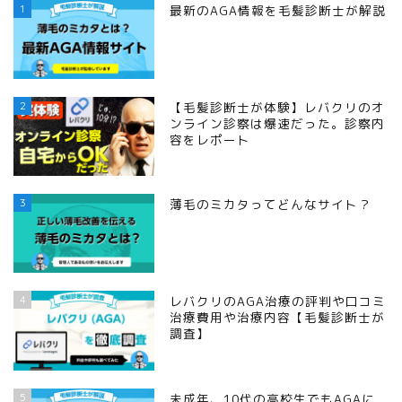
1
最新のAGA情報を毛髪診断士が解説
2
【毛髪診断士が体験】レバクリのオ
ンライン診察は爆速だった。診察内
容をレポート
3
薄毛のミカタってどんなサイト？
4
レバクリのAGA治療の評判や口コミ
治療費用や治療内容【毛髪診断士が
調査】
5
未成年、10代の高校生でもAGAに