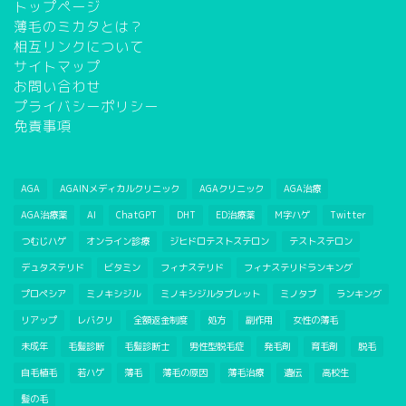
トップページ
薄毛のミカタとは？
相互リンクについて
サイトマップ
お問い合わせ
プライバシーポリシー
免責事項
AGA
AGAINメディカルクリニック
AGAクリニック
AGA治療
AGA治療薬
AI
ChatGPT
DHT
ED治療薬
M字ハゲ
Twitter
つむじハゲ
オンライン診療
ジヒドロテストステロン
テストステロン
デュタステリド
ビタミン
フィナステリド
フィナステリドランキング
プロペシア
ミノキシジル
ミノキシジルタブレット
ミノタブ
ランキング
リアップ
レバクリ
全額返金制度
処方
副作用
女性の薄毛
未成年
毛髪診断
毛髪診断士
男性型脱毛症
発毛剤
育毛剤
脱毛
自毛植毛
若ハゲ
薄毛
薄毛の原因
薄毛治療
遺伝
高校生
髪の毛