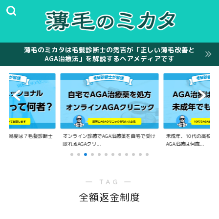
薄毛のミカタは毛髪診断士の禿吉が「正しい薄毛改善と
AGA治療法」を解説するヘアメディアです
の難易度は？毛髪診断士
オンライン診療でAGA治療薬を自宅で受け
未成年、10代の高校生
.
取れるAGAクリ...
AGA治療は何歳...
― TAG ―
全額返金制度