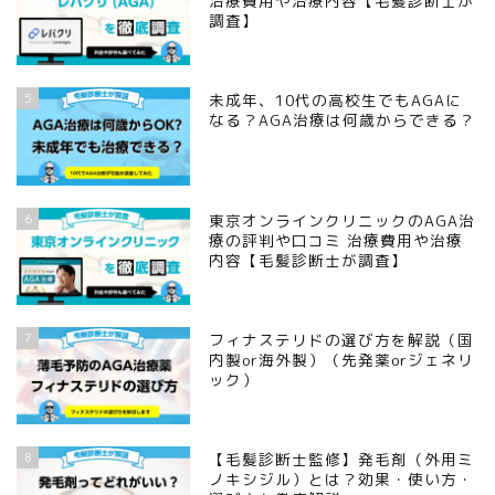
治療費用や治療内容【毛髪診断士が
調査】
5
未成年、10代の高校生でもAGAに
なる？AGA治療は何歳からできる？
6
東京オンラインクリニックのAGA治
療の評判や口コミ 治療費用や治療
内容【毛髪診断士が調査】
7
フィナステリドの選び方を解説（国
内製or海外製）（先発薬orジェネリ
ック）
8
【毛髪診断士監修】発毛剤（外用ミ
ノキシジル）とは？効果・使い方・