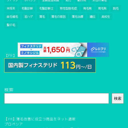
リアップ
レバクリ
全額返金制度
処方
副作用
女性の薄毛
未成年
毛髪診断
毛髪診断士
男性型脱毛症
発毛剤
育毛剤
脱毛
自毛植毛
若ハゲ
薄毛
薄毛の原因
薄毛治療
遺伝
高校生
髪の毛
【PR】
検索
検索
【PR】薄毛改善に役立つ商品をネット通販
プロペシア