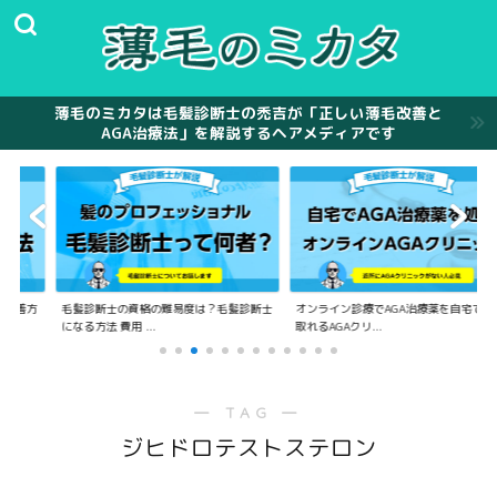
薄毛のミカタは毛髪診断士の禿吉が「正しい薄毛改善と
AGA治療法」を解説するヘアメディアです
の難易度は？毛髪診断士
オンライン診療でAGA治療薬を自宅で受け
未成年、10代の高校生
.
取れるAGAクリ...
AGA治療は何歳...
― TAG ―
ジヒドロテストステロン