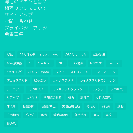
薄毛のミカタとは？
相互リンクについて
サイトマップ
お問い合わせ
プライバシーポリシー
免責事項
AGA
AGAINメディカルクリニック
AGAクリニック
AGA治療
AGA治療薬
AI
ChatGPT
DHT
ED治療薬
M字ハゲ
Twitter
つむじハゲ
オンライン診療
ジヒドロテストステロン
テストステロン
デュタステリド
ビタミン
フィナステリド
フィナステリドランキング
プロペシア
ミノキシジル
ミノキシジルタブレット
ミノタブ
ランキング
リアップ
レバクリ
全額返金制度
処方
副作用
女性の薄毛
未成年
毛髪診断
毛髪診断士
男性型脱毛症
発毛剤
育毛剤
脱毛
自毛植毛
若ハゲ
薄毛
薄毛の原因
薄毛治療
遺伝
高校生
髪の毛