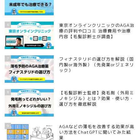
6
東京オンラインクリニックのAGA治
療の評判や口コミ 治療費用や治療
内容【毛髪診断士が調査】
7
フィナステリドの選び方を解説（国
内製or海外製）（先発薬orジェネリ
ック）
8
【毛髪診断士監修】発毛剤（外用ミ
ノキシジル）とは？効果・使い方・
選び方を徹底解説
9
AGAなどの薄毛を改善する効果が高
い方法をChatGPTに聞いてみた結
果