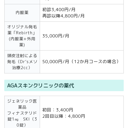
初診3,400円/月
内服薬
再診以降4,800円/月
オリジナル発毛
薬「Rebirth」
35,000円/月
(内服薬+外用
薬)
頭皮注射による
50,000円/月（12か月コースの場合）
発毛（Dr’sメソ
治療2cc）
AGAスキンクリニックの薬代
ジェネリック医
薬品
初回：3,400円
フィナステリド
2回目以降：4,800円
錠1㎎ SKI（3
0錠）