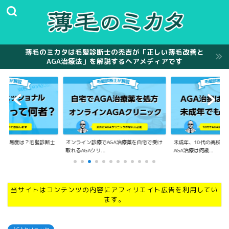
薄毛のミカタは毛髪診断士の禿吉が「正しい薄毛改善と
AGA治療法」を解説するヘアメディアです
の難易度は？毛髪診断士
オンライン診療でAGA治療薬を自宅で受け
未成年、10代の高校生
.
取れるAGAクリ...
AGA治療は何歳...
当サイトはコンテンツの内容にアフィリエイト広告を利用してい
ます。