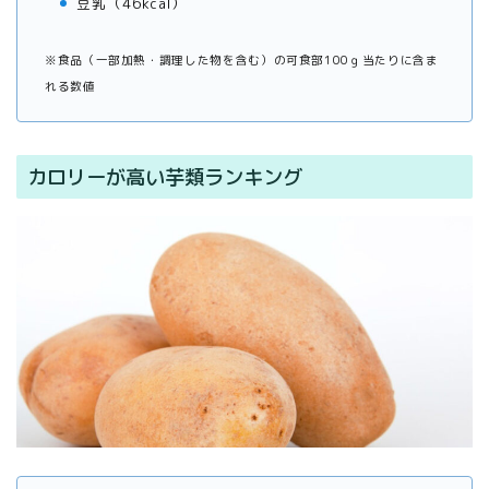
豆乳（46kcal）
※食品（一部加熱・調理した物を含む）の可食部100ｇ当たりに含ま
れる数値
カロリーが高い芋類ランキング