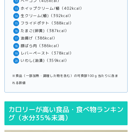
ベーコン（405kcal）
ホイップクリーム/植（402kcal）
生クリーム(植)（392kcal）
フライドポテト（388kcal）
たまご(卵黄)（387kcal）
油揚げ（386kcal）
豚ばら肉（386kcal）
レバーペースト（378kcal）
いわし(油漬)（359kcal）
※食品（一部加熱・調理した物を含む）の可食部100ｇ当たりに含ま
れる数値
カロリーが高い食品・食べ物ランキン
グ（水分35％未満）