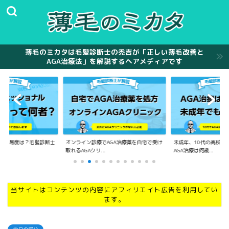
薄毛のミカタは毛髪診断士の禿吉が「正しい薄毛改善と
AGA治療法」を解説するヘアメディアです
の難易度は？毛髪診断士
オンライン診療でAGA治療薬を自宅で受け
未成年、10代の高校生
.
取れるAGAクリ...
AGA治療は何歳...
当サイトはコンテンツの内容にアフィリエイト広告を利用してい
ます。