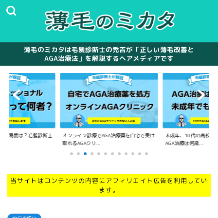
薄毛のミカタは毛髪診断士の禿吉が「正しい薄毛改善と
AGA治療法」を解説するヘアメディアです
の難易度は？毛髪診断士
オンライン診療でAGA治療薬を自宅で受け
未成年、10代の高校生
.
取れるAGAクリ...
AGA治療は何歳...
当サイトはコンテンツの内容にアフィリエイト広告を利用してい
ます。