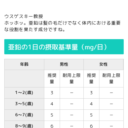
ウスゲスキー教授
ホッホッ。亜鉛は髪の毛だけでなく体内における重要
な役割を果たす成分ですね。
亜鉛の1日の摂取基準量（mg/日）
年齢
男性
女性
推奨
耐用上限
推奨
耐用上限
量
量
量
量
1～2(歳)
3
－
3
－
3～5(歳)
4
－
4
－
6～7(歳)
5
－
5
－
8～9(歳)
6
－
6
－