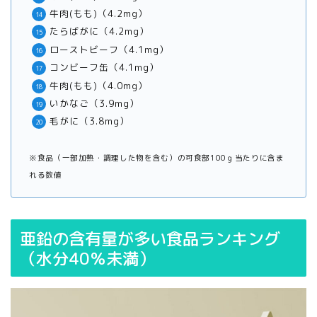
牛肉(もも)（4.2mg）
たらばがに（4.2mg）
ローストビーフ（4.1mg）
コンビーフ缶（4.1mg）
牛肉(もも)（4.0mg）
いかなご（3.9mg）
毛がに（3.8mg）
※食品（一部加熱・調理した物を含む）の可食部100ｇ当たりに含ま
れる数値
亜鉛の含有量が多い食品ランキング
（水分40％未満）