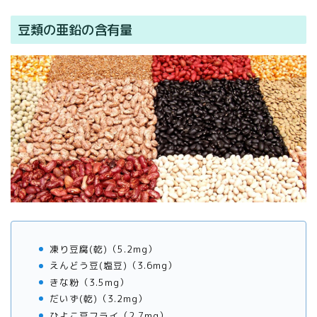
豆類の亜鉛の含有量
凍り豆腐(乾)（5.2mg）
えんどう豆(塩豆)（3.6mg）
きな粉（3.5mg）
だいず(乾)（3.2mg）
ひよこ豆フライ（2.7mg）